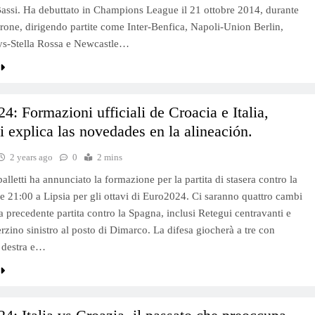
Bassi. Ha debuttato in Champions League il 21 ottobre 2014, durante
girone, dirigendo partite come Inter-Benfica, Napoli-Union Berlin,
s-Stella Rossa e Newcastle…
4: Formazioni ufficiali de Croacia e Italia,
ti explica las novedades en la alineación.
2 years ago
0
2 mins
lletti ha annunciato la formazione per la partita di stasera contro la
le 21:00 a Lipsia per gli ottavi di Euro2024. Ci saranno quattro cambi
la precedente partita contro la Spagna, inclusi Retegui centravanti e
rzino sinistro al posto di Dimarco. La difesa giocherà a tre con
 destra e…