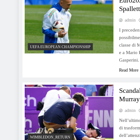
Euro202
Spallett
admin
I precedent
possibilme
classe di 
UEFA EUROPEAN CHAMPIONSHIP
e a Mario P
Gasperini.
Read More
Scandal
Murray 
admin
Nell’ultim
di trasform
dell’atten
WIMBLEDON_RETURN