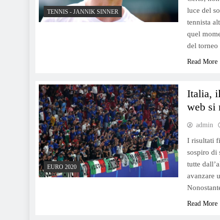
luce del so
TENNIS - JANNIK SINNER
tennista al
quel momen
del torneo
Read More
Italia,
web si 
admin
I risultati
sospiro di 
tutte dall’
EURO 2020
avanzare u
Nonostante
Read More