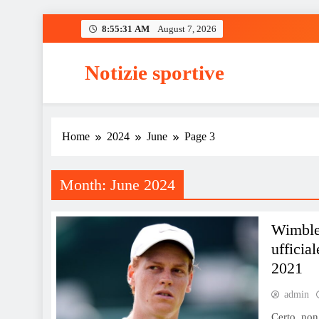
Skip
8:55:32 AM
August 7, 2026
to
content
Notizie sportive
Home
2024
June
Page 3
Month:
June 2024
Wimbled
ufficia
2021
admin
Certo, non 