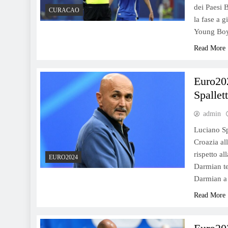
dei Paesi 
CURACAO
la fase a 
Young Boy
Read More
Euro202
Spallet
admin
Luciano Spa
Croazia al
rispetto al
EURO2024
Darmian te
Darmian a
Read More