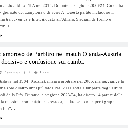
ntando arbitro FIFA nel 2014. Durante la stagione 2023/24, Guida ha
17 giornate del campionato di Serie A. Queste partite includono il
lia tra Juventus e Inter, giocato all’Allianz Stadium di Torino e
con il…
clamoroso dell’arbitro nel match Olanda-Austria
 decisivo e confusione sui cambi.
2 years ago
0
1 mins
tislava nel 1984, Kruzliak inizia a arbitrare nel 2005, ma raggiunge la
ie solo quattro anni più tardi. Nel 2011 entra a far parte degli arbitri
ali della Fifa. Durante la stagione 2023/24, ha diretto 14 partite della
 la massima competizione slovacca, e altre sei partite per i gruppi
nship”…