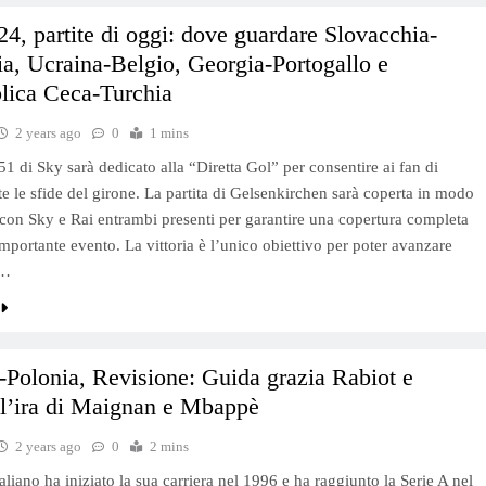
4, partite di oggi: dove guardare Slovacchia-
, Ucraina-Belgio, Georgia-Portogallo e
lica Ceca-Turchia
2 years ago
0
1 mins
51 di Sky sarà dedicato alla “Diretta Gol” per consentire ai fan di
te le sfide del girone. La partita di Gelsenkirchen sarà coperta in modo
con Sky e Rai entrambi presenti per garantire una copertura completa
importante evento. La vittoria è l’unico obiettivo per poter avanzare
i…
-Polonia, Revisione: Guida grazia Rabiot e
 l’ira di Maignan e Mbappè
2 years ago
0
2 mins
taliano ha iniziato la sua carriera nel 1996 e ha raggiunto la Serie A nel