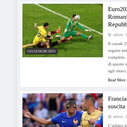
Euro202
Romania
Repubb
admin
Il canale 2
seguire tut
GELSENKIRCHEN
completo, 
di questo 
agli ottav
Read More
Francia
suscita
admin
L’arbitro i