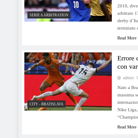
2010, dive
arbitrato 
SERIE A ARBITRATION
derby d’Ita
terminato 
Read More
Errore 
con var
admin
Nato a Bra
massima ser
internazion
CITY - BRATISLAVA
Nike Liga,
“Champio
Read More