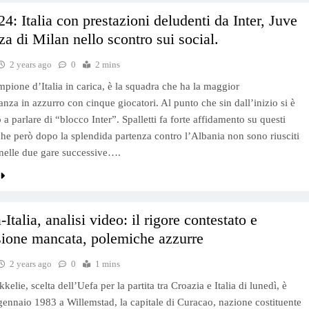
4: Italia con prestazioni deludenti da Inter, Juve
za di Milan nello scontro sui social.
2 years ago
0
2 mins
ampione d’Italia in carica, è la squadra che ha la maggior
anza in azzurro con cinque giocatori. Al punto che sin dall’inizio si è
a parlare di “blocco Inter”. Spalletti fa forte affidamento su questi
 che però dopo la splendida partenza contro l’Albania non sono riusciti
i nelle due gare successive….
Italia, analisi video: il rigore contestato e
sione mancata, polemiche azzurre
2 years ago
0
1 mins
lie, scelta dell’Uefa per la partita tra Croazia e Italia di lunedì, è
 gennaio 1983 a Willemstad, la capitale di Curacao, nazione costituente