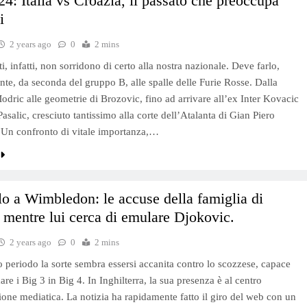
4: Italia vs Croazia, il passato che preoccupa
i
2 years ago
0
2 mins
i, infatti, non sorridono di certo alla nostra nazionale. Deve farlo,
nte, da seconda del gruppo B, alle spalle delle Furie Rosse. Dalla
Modric alle geometrie di Brozovic, fino ad arrivare all’ex Inter Kovacic
asalic, cresciuto tantissimo alla corte dell’Atalanta di Gian Piero
 Un confronto di vitale importanza,…
o a Wimbledon: le accuse della famiglia di
mentre lui cerca di emulare Djokovic.
2 years ago
0
2 mins
o periodo la sorte sembra essersi accanita contro lo scozzese, capace
are i Big 3 in Big 4. In Inghilterra, la sua presenza è al centro
zione mediatica. La notizia ha rapidamente fatto il giro del web con un