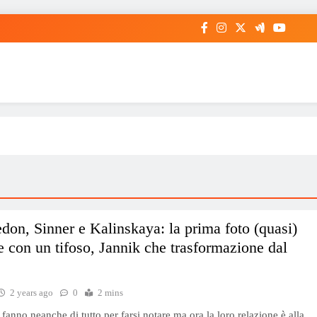
on, Sinner e Kalinskaya: la prima foto (quasi)
le con un tifoso, Jannik che trasformazione dal
2 years ago
0
2 mins
fanno neanche di tutto per farsi notare ma ora la loro relazione è alla