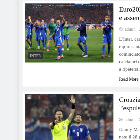
Euro202
e assen
admin
L’Inter, c
rappresent
cominciato 
INTER
calciatori
a ripeters
Read More
Croazia-
l’espul
admin
Danny Makke
nato il 28