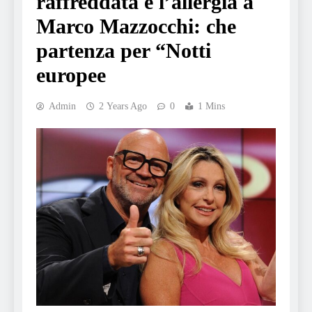
raffreddata e l’allergia a
Marco Mazzocchi: che
partenza per “Notti
europee
Admin
2 Years Ago
0
1 Mins