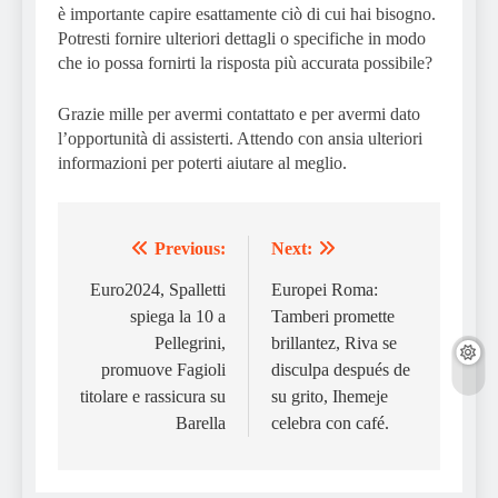
è importante capire esattamente ciò di cui hai bisogno.
Potresti fornire ulteriori dettagli o specifiche in modo
che io possa fornirti la risposta più accurata possibile?
Grazie mille per avermi contattato e per avermi dato
l’opportunità di assisterti. Attendo con ansia ulteriori
informazioni per poterti aiutare al meglio.
Previous:
Next:
Post
navigation
Euro2024, Spalletti
Europei Roma:
spiega la 10 a
Tamberi promette
Pellegrini,
brillantez, Riva se
promuove Fagioli
disculpa después de
titolare e rassicura su
su grito, Ihemeje
Barella
celebra con café.