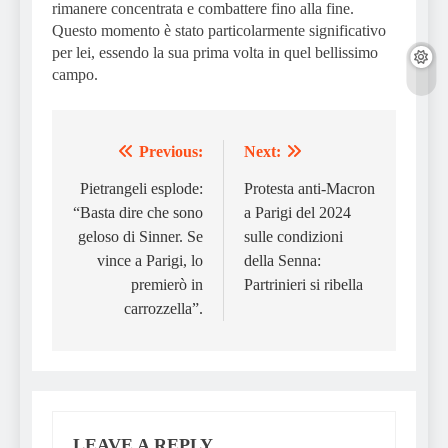
rimanere concentrata e combattere fino alla fine.
Questo momento è stato particolarmente significativo
per lei, essendo la sua prima volta in quel bellissimo
campo.
Previous:
Next:
Post
navigation
Pietrangeli esplode:
Protesta anti-Macron
“Basta dire che sono
a Parigi del 2024
geloso di Sinner. Se
sulle condizioni
vince a Parigi, lo
della Senna:
premierò in
Partrinieri si ribella
carrozzella”.
LEAVE A REPLY