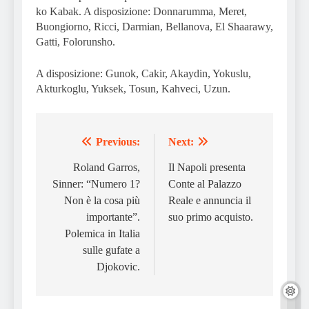
ko Kabak. A disposizione: Donnarumma, Meret,
Buongiorno, Ricci, Darmian, Bellanova, El Shaarawy,
Gatti, Folorunsho.
A disposizione: Gunok, Cakir, Akaydin, Yokuslu,
Akturkoglu, Yuksek, Tosun, Kahveci, Uzun.
Previous:
Next:
Post
navigation
Roland Garros,
Il Napoli presenta
Sinner: “Numero 1?
Conte al Palazzo
Non è la cosa più
Reale e annuncia il
importante”.
suo primo acquisto.
Polemica in Italia
sulle gufate a
Djokovic.