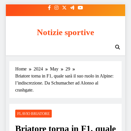
Skip
to
content
Notizie sportive
Home
2024
May
29
Briatore torna in F1, quale sarà il suo ruolo in Alpine:
l’indiscrezione. Da Schumacher ad Alonso al
crashgate.
FLAVIO BRIATORE
Briatore torna in F1, quale