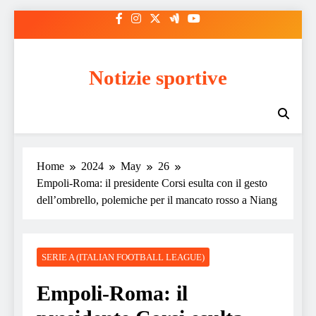
Skip
to
content
Notizie sportive
Home
2024
May
26
Empoli-Roma: il presidente Corsi esulta con il gesto
dell’ombrello, polemiche per il mancato rosso a Niang
SERIE A (ITALIAN FOOTBALL LEAGUE)
Empoli-Roma: il