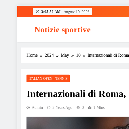
Skip
3:05:53 AM
August 10, 2026
to
content
Notizie sportive
Home
2024
May
10
Internazionali di Roma,
ITALIAN OPEN - TENNIS
Internazionali di Roma, F
Admin
2 Years Ago
0
1 Mins