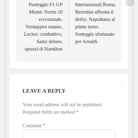
navigation
Punteggio F1 GP
Internazionali Roma,
Miami: Norris 10
Berrettini affronta il
eccezionale,
derby: Napolitano al
Verstappen umano,
primo turno.
Leclerc combattivo,
Sorteggio sfortunato
Sainz deluso,
per Arnaldi.
sprazzi di Hamilton
LEAVE A REPLY
Your email address will not be published.
Required fields are marked
*
Comment
*