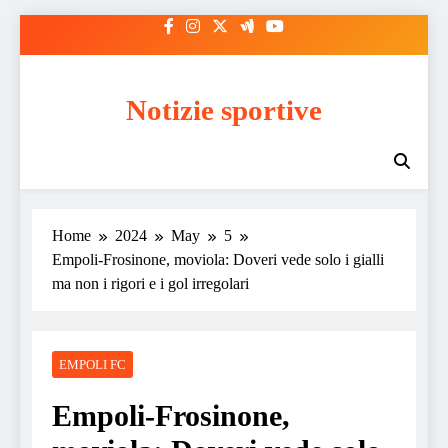
Skip
to
content
Notizie sportive
Home
2024
May
5
Empoli-Frosinone, moviola: Doveri vede solo i gialli
ma non i rigori e i gol irregolari
EMPOLI FC
Empoli-Frosinone,