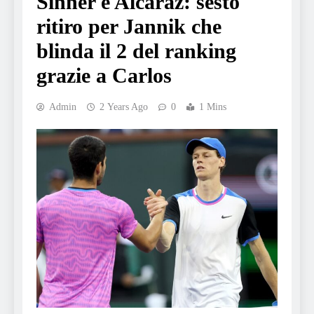
Sinner e Alcaraz: sesto
ritiro per Jannik che
blinda il 2 del ranking
grazie a Carlos
Admin
2 Years Ago
0
1 Mins