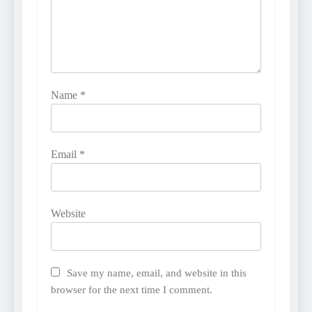
Name
*
Email
*
Website
Save my name, email, and website in this
browser for the next time I comment.