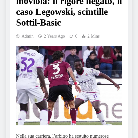
moviola: il rigore negato, il
caso Legowski, scintille
Sottil-Basic
Admin
2 Years Ago
0
2 Mins
Nella sua carriera, l’arbitro ha seguito numerose