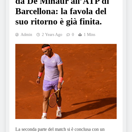
da De Minaur all’ATP di
Barcellona: la favola del
suo ritorno è già finita.
Admin
2 Years Ago
0
1 Mins
La seconda parte del match si è conclusa con un