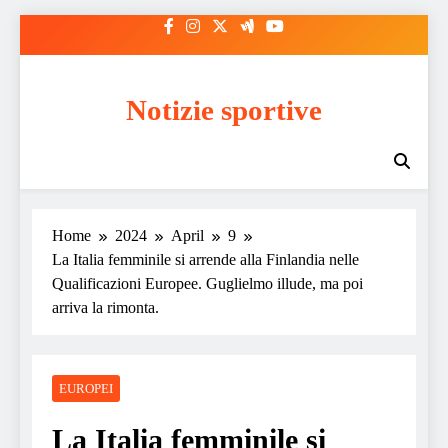
Skip
to
content
Notizie sportive
Home
2024
April
9
La Italia femminile si arrende alla Finlandia nelle
Qualificazioni Europee. Guglielmo illude, ma poi
arriva la rimonta.
EUROPEI
La Italia femminile si