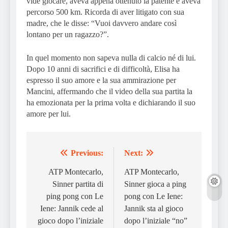
vide giocare, aveva appena ottenuto la patente e aveva
percorso 500 km. Ricorda di aver litigato con sua
madre, che le disse: “Vuoi davvero andare così
lontano per un ragazzo?”.
In quel momento non sapeva nulla di calcio né di lui.
Dopo 10 anni di sacrifici e di difficoltà, Elisa ha
espresso il suo amore e la sua ammirazione per
Mancini, affermando che il video della sua partita la
ha emozionata per la prima volta e dichiarando il suo
amore per lui.
Previous:
Next:
Post
navigation
ATP Montecarlo,
ATP Montecarlo,
Sinner partita di
Sinner gioca a ping
ping pong con Le
pong con Le Iene:
Iene: Jannik cede al
Jannik sta al gioco
gioco dopo l’iniziale
dopo l’iniziale “no”