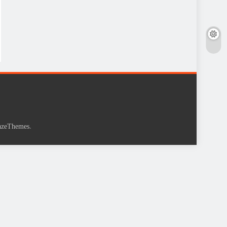
.
azeThemes