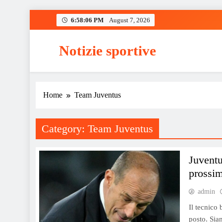
Skip
6:58:06 PM
August 7, 2026
to
content
Notizie sportive
Home
Team Juventus
Category:
Team Juventus
Juventus
prossi
admin
Il tecnico
posto. Siam