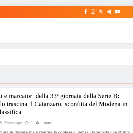
ti e marcatori della 33ª giornata della Serie B:
o trascina il Catanzaro, sconfitta del Modena in
lassifica
2 years ago
0
1 mins
mbra in discesa ma a riaprire la contesa ci pensa Tremolada che sfrutta