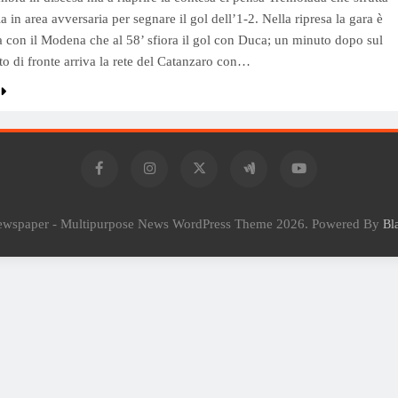
 in area avversaria per segnare il gol dell’1-2. Nella ripresa la gara è
a con il Modena che al 58’ sfiora il gol con Duca; un minuto dopo sul
to di fronte arriva la rete del Catanzaro con…
Newspaper - Multipurpose News WordPress Theme 2026. Powered By
Bl