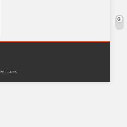
.
azeThemes