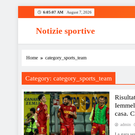
Skip
6:05:07 AM
August 7, 2026
to
content
Notizie sportive
Home
category_sports_team
Category:
category_sports_team
Risulta
Iemmell
casa. C
admin
La gara se