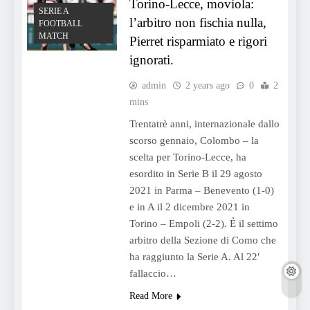
Torino-Lecce, moviola:
SERIE A
l’arbitro non fischia nulla,
FOOTBALL
MATCH
Pierret risparmiato e rigori
ignorati.
admin
2 years ago
0
2
mins
Trentatrè anni, internazionale dallo
scorso gennaio, Colombo – la
scelta per Torino-Lecce, ha
esordito in Serie B il 29 agosto
2021 in Parma – Benevento (1-0)
e in A il 2 dicembre 2021 in
Torino – Empoli (2-2). Ẻ il settimo
arbitro della Sezione di Como che
ha raggiunto la Serie A. Al 22′
fallaccio…
Read More