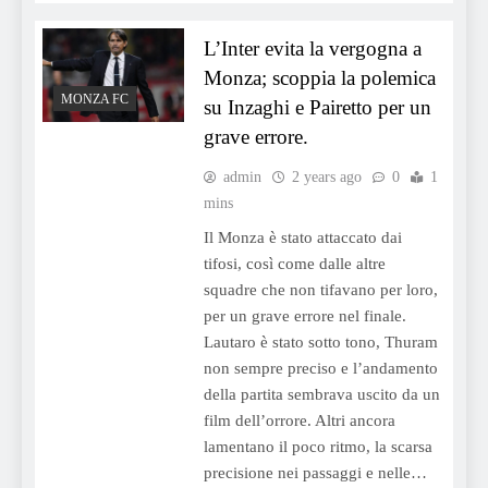
L’Inter evita la vergogna a
Monza; scoppia la polemica
MONZA FC
su Inzaghi e Pairetto per un
grave errore.
admin
2 years ago
0
1
mins
Il Monza è stato attaccato dai
tifosi, così come dalle altre
squadre che non tifavano per loro,
per un grave errore nel finale.
Lautaro è stato sotto tono, Thuram
non sempre preciso e l’andamento
della partita sembrava uscito da un
film dell’orrore. Altri ancora
lamentano il poco ritmo, la scarsa
precisione nei passaggi e nelle…