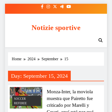
Skip
to
content
Notizie sportive
Home
2024
September
15
Day:
September 15, 2024
Monza-Inter, la moviola
muestra que Pairetto fue
SOCCER
REFEREE
criticado por Marelli y
Cesari, aquí está por qué.