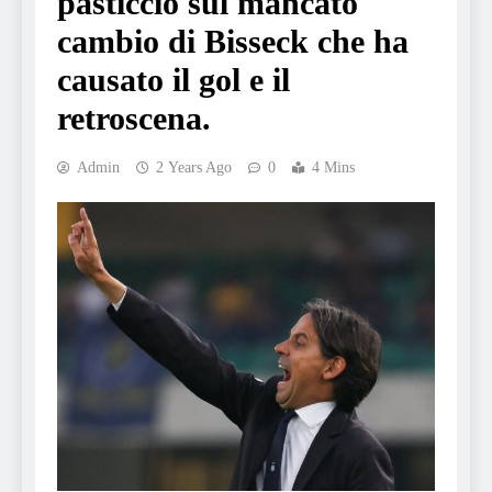
pasticcio sul mancato
cambio di Bisseck che ha
causato il gol e il
retroscena.
Admin
2 Years Ago
0
4 Mins