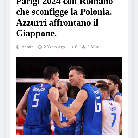
Parigi 2024 con Romanò
che sconfigge la Polonia.
Azzurri affrontano il
Giappone.
Admin
2 Years Ago
0
2 Mins