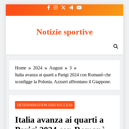
Skip
to
content
Notizie sportive
Home
2024
August
3
Italia avanza ai quarti a Parigi 2024 con Romanò che
sconfigge la Polonia. Azzurri affrontano il Giappone.
DETERMINATION AND SUCCESS
Italia avanza ai quarti a