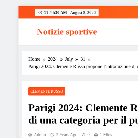
Skip
11:44:31 AM
August 8, 2026
to
content
Notizie sportive
Home
2024
July
31
Parigi 2024: Clemente Russo propone l’introduzione di un
CLEMENTE RUSSO
Parigi 2024: Clemente R
di una categoria per il p
Admin
2 Years Ago
0
1 Mins