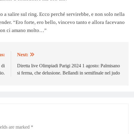
o a salire sul ring. Ecco perché servirebbe, e non solo nella
ender. “Ero forte, ero bello, vincevo tanto e allora facevano
he non ci amano molto…”
us:
Next:
 di
Diretta live Olimpiadi Parigi 2024 1 agosto: Palmisano
io.
si ferma, che delusione. Bellandi in semifinale nel judo
ields are marked
*