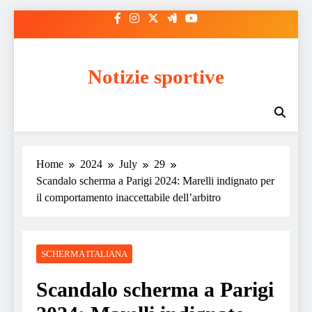
Skip
to
content
Notizie sportive
Home
2024
July
29
Scandalo scherma a Parigi 2024: Marelli indignato per
il comportamento inaccettabile dell’arbitro
SCHERMA ITALIANA
Scandalo scherma a Parigi