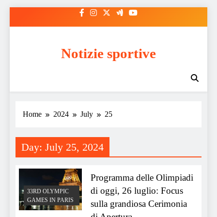
Skip
to
content
Notizie sportive
Home
2024
July
25
Day:
July 25, 2024
Programma delle Olimpiadi
di oggi, 26 luglio: Focus
33RD OLYMPIC
GAMES IN PARIS
sulla grandiosa Cerimonia
di Apertura.