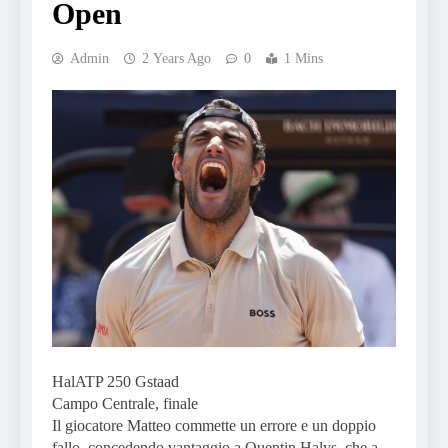
Open
Admin
2 Years Ago
0
1 Mins
HalATP 250 Gstaad
Campo Centrale, finale
Il giocatore Matteo commette un errore e un doppio
fallo, concedendo vantaggio a Quentin Halys, che a