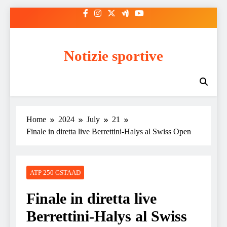
Skip
to
content
Notizie sportive
Home
2024
July
21
Finale in diretta live Berrettini-Halys al Swiss Open
ATP 250 GSTAAD
Finale in diretta live
Berrettini-Halys al Swiss