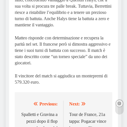
sua volta si procura tre palle break. Tuttavia, Berrettini
riesce a ristabilire l’equilibrio e a tenere un prezioso
turno di battuta. Anche Halys tiene la battuta a zero e
mantiene il vantaggio.
Matteo risponde con determinazione e recupera la
parità nel set. Il francese però si dimostra aggressivo e
tiene i suoi turni di battuta con successo. Il match è
stato descritto come “un torneo speciale” da uno dei
giocatori.
Il vincitore del match si aggiudica un montepremi di
579.320 euro.
Previous:
Next:
Post
navigation
Spalletti e Gravina a
Tour de France, 21a
pezzi dopo il flop
tappa: Pogacar vince