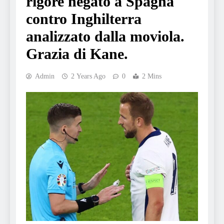
rigore negato a Spagna
contro Inghilterra
analizzato dalla moviola.
Grazia di Kane.
Admin
2 Years Ago
0
2 Mins