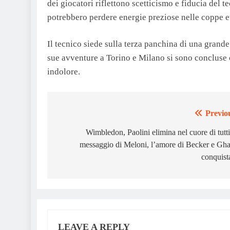
dei giocatori riflettono scetticismo e fiducia del 
potrebbero perdere energie preziose nelle coppe 
Il tecnico siede sulla terza panchina di una grande
sue avventure a Torino e Milano si sono concluse co
indolore.
Previo
Post
navigation
Wimbledon, Paolini elimina nel cuore di tutti:
messaggio di Meloni, l’amore di Becker e Gh
conquist
LEAVE A REPLY