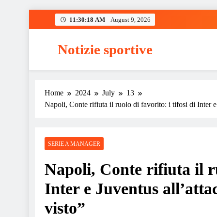
Skip
11:30:19 AM
August 9, 2026
to
content
Notizie sportive
Home
2024
July
13
Napoli, Conte rifiuta il ruolo di favorito: i tifosi di Inte
SERIE A MANAGER
Napoli, Conte rifiuta il ru
Inter e Juventus all’att
visto”