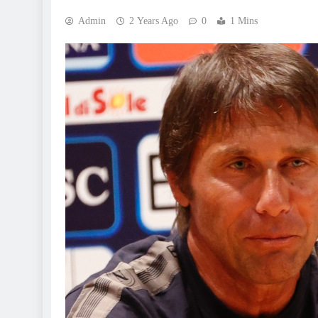
Admin
2 Years Ago
0
1 Mins