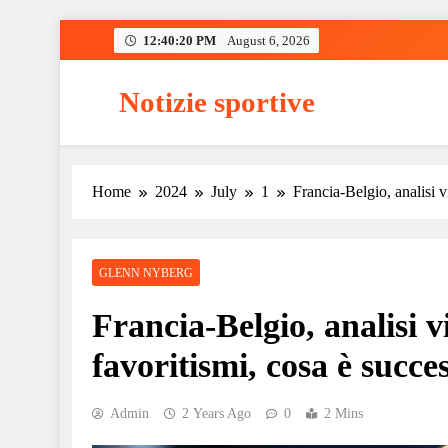
Skip
12:40:21 PM
August 6, 2026
to
content
Notizie sportive
Home
2024
July
1
Francia-Belgio, analisi 
GLENN NYBERG
Francia-Belgio, analisi 
favoritismi, cosa è succ
Admin
2 Years Ago
0
2 Mins