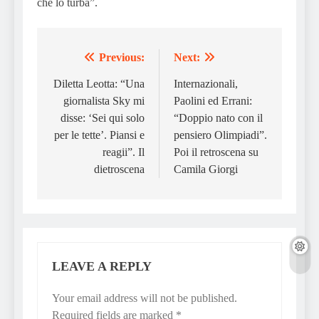
che lo turba”.
Previous:
Next:
Post
navigation
Diletta Leotta: “Una
Internazionali,
giornalista Sky mi
Paolini ed Errani:
disse: ‘Sei qui solo
“Doppio nato con il
per le tette’. Piansi e
pensiero Olimpiadi”.
reagii”. Il
Poi il retroscena su
dietroscena
Camila Giorgi
LEAVE A REPLY
Your email address will not be published.
Required fields are marked
*