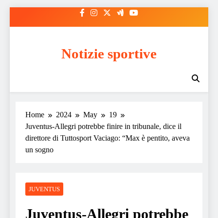
Skip
to
content
Notizie sportive
Home
2024
May
19
Juventus-Allegri potrebbe finire in tribunale, dice il
direttore di Tuttosport Vaciago: “Max è pentito, aveva
un sogno
JUVENTUS
Juventus-Allegri potrebbe