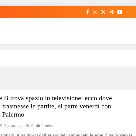
e B trova spazio in televisione: ecco dove
 trasmesse le partite, si parte venerdì con
a-Palermo
2 years ago
0
1 mins
ampato. A tre giorni dall’inizio del campionato la serie B ha trovato la