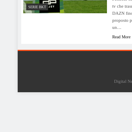
tv che tras
SERIE BKT
DAZN fino 
proposto p
un…
Read More
Digital 