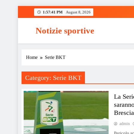
Skip
1:57:41 PM
August 8, 2026
to
content
Notizie sportive
Home
Serie BKT
Category:
Serie BKT
La Seri
saranno
Bresci
admin
Pericolo sc