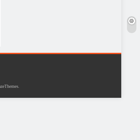
.
azeThemes