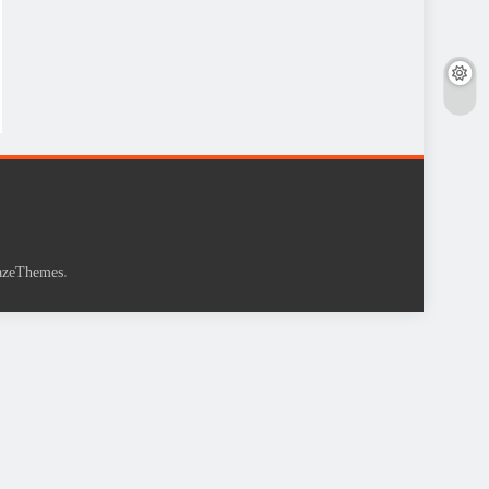
.
azeThemes