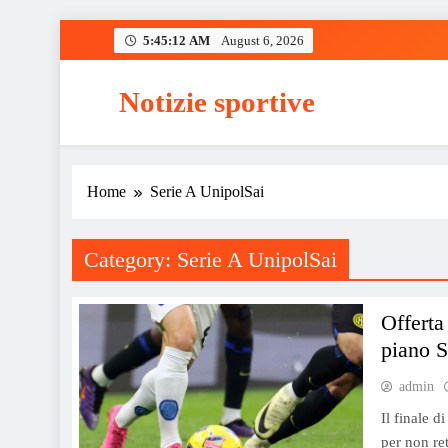
Skip
5:45:12 AM
August 6, 2026
to
content
Notizie sportive
Home
Serie A UnipolSai
Category:
Serie A UnipolSai
Offerta
piano S
admin
Il finale d
per non re