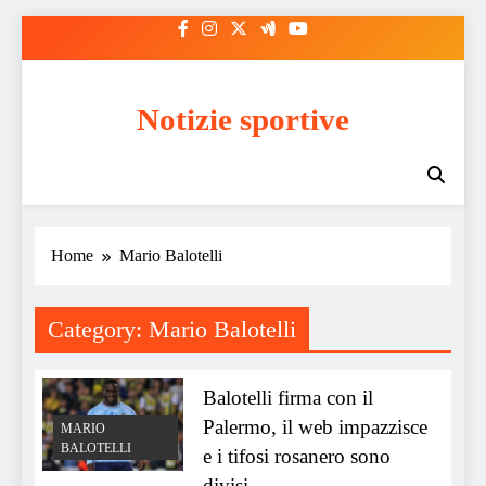
Skip
to
content
Notizie sportive
Home
Mario Balotelli
Category:
Mario Balotelli
Balotelli firma con il
Palermo, il web impazzisce
MARIO
BALOTELLI
e i tifosi rosanero sono
divisi