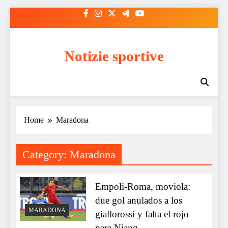
Skip
to
content
Notizie sportive
Home
Maradona
Category:
Maradona
Empoli-Roma, moviola:
due gol anulados a los
MARADONA
giallorossi y falta el rojo
para Niang