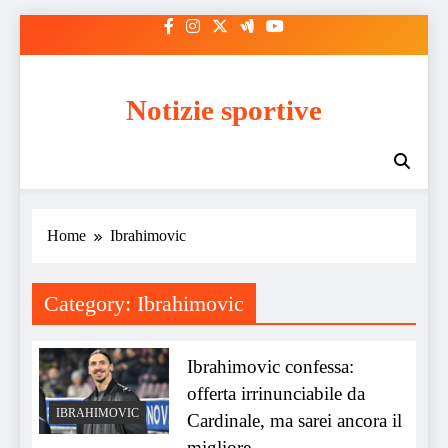
Skip
to
content
Notizie sportive
Home
Ibrahimovic
Category:
Ibrahimovic
Ibrahimovic confessa:
offerta irrinunciabile da
IBRAHIMOVIC
Cardinale, ma sarei ancora il
migliore