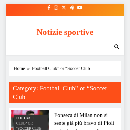
Skip
to
content
Notizie sportive
Home
Football Club” or “Soccer Club
Category:
Football Club” or “Soccer
Club
Fonseca di Milan non si
FOOTBALL
sente già più bravo di Pioli
CLUB" OR
"SOCCER CLUB