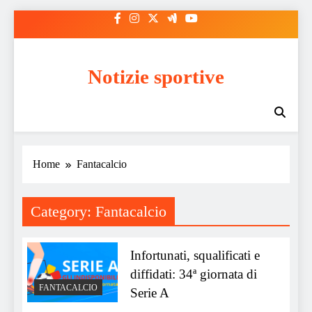
Skip
to
content
Notizie sportive
Home
Fantacalcio
Category:
Fantacalcio
Infortunati, squalificati e
diffidati: 34ª giornata di
FANTACALCIO
Serie A