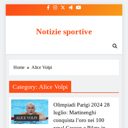
Skip
to
content
Notizie sportive
Home
Alice Volpi
Category:
Alice Volpi
Olimpiadi Parigi 2024 28
luglio: Martinenghi
ALICE VOLPI
conquista l’oro nei 100
rana! Ceccon e Pilato in