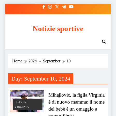
Skip
to
content
Notizie sportive
Home
2024
September
10
Day:
September 10, 2024
Mihajlovic, la figlia Virginia
è di nuovo mamma: il nome
PLAYER:
VIRGINIA
del bebè è un omaggio a
nonno Sinisa