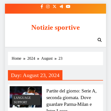
Skip
to
content
Notizie sportive
Home
2024
August
23
Day:
August 23, 2024
Partite del giorno: Serie A,
seconda giornata. Dove
LANGUAGE
SUPPORT
guardare Parma-Milan e
Inter-Lecce.