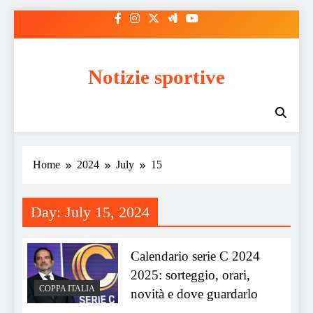
Skip
to
content
Notizie sportive
Home
2024
July
15
Day:
July 15, 2024
Calendario serie C 2024
2025: sorteggio, orari,
COPPA ITALIA
novità e dove guardarlo